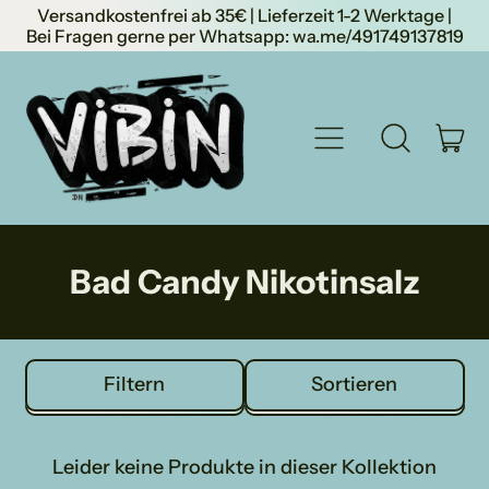
Versandkostenfrei ab 35€ | Lieferzeit 1-2 Werktage |
Bei Fragen gerne per Whatsapp: wa.me/491749137819
Menu
Ar
Durchsuch
Einka
unsere
Seite
Bad Candy Nikotinsalz
Filtern
Sortieren
Leider keine Produkte in dieser Kollektion